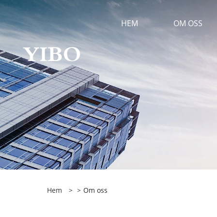
HEM
OM OSS
Hem
>
>
Om oss