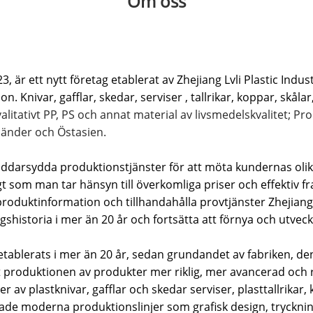
Om oss
, är ett nytt företag etablerat av Zhejiang Lvli Plastic Indust
Knivar, gafflar, skedar, serviser , tallrikar, koppar, skålar
valitativt PP, PS och annat material av livsmedelskvalitet; P
länder och Östasien.
arsydda produktionstjänster för att möta kundernas olika b
igt som man tar hänsyn till överkomliga priser och effektiv f
 produktinformation och tillhandahålla provtjänster Zhejian
lingshistoria i mer än 20 år och fortsätta att förnya och utv
etablerats i mer än 20 år, sedan grundandet av fabriken, de
t produktionen av produkter mer riklig, mer avancerad och
r av plastknivar, gafflar och skedar serviser, plasttallrikar
 moderna produktionslinjer som grafisk design, tryckning, f