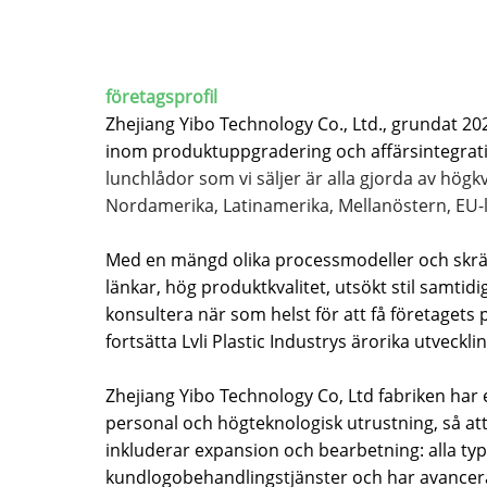
företagsprofil
Zhejiang Yibo Technology Co., Ltd., grundat 2023
inom produktuppgradering och affärsintegration. 
lunchlådor som vi säljer är alla gjorda av högk
Nordamerika, Latinamerika, Mellanöstern, EU-
Med en mängd olika processmodeller och skrädd
länkar, hög produktkvalitet, utsökt stil samtid
konsultera när som helst för att få företagets
fortsätta Lvli Plastic Industrys ärorika utveck
Zhejiang Yibo Technology Co, Ltd fabriken har 
personal och högteknologisk utrustning, så at
inkluderar expansion och bearbetning: alla type
kundlogobehandlingstjänster och har avancerade