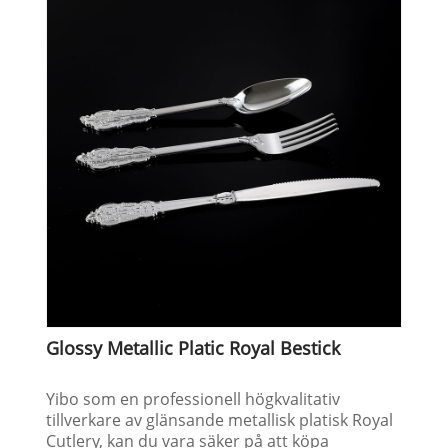
Glossy Metallic Platic Royal Bestick
Yibo som en professionell högkvalitativ
tillverkare av glänsande metallisk platisk Royal
Cutlery, kan du vara säker på att köpa