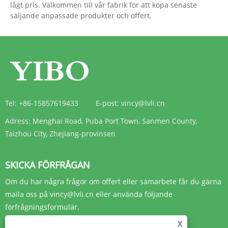
lågt pris. Välkommen till vår fabrik för att köpa senaste
säljande anpassade produkter och offert.
Tel:
+86-15857619433
E-post:
vincy@lvli.cn
Adress:
Menghai Road, Puba Port Town, Sanmen County,
Taizhou City, Zhejiang-provinsen
SKICKA FÖRFRÅGAN
Om du har några frågor om offert eller samarbete får du gärna
maila oss på vincy@lvli.cn eller använda följande
förfrågningsformulär.
X