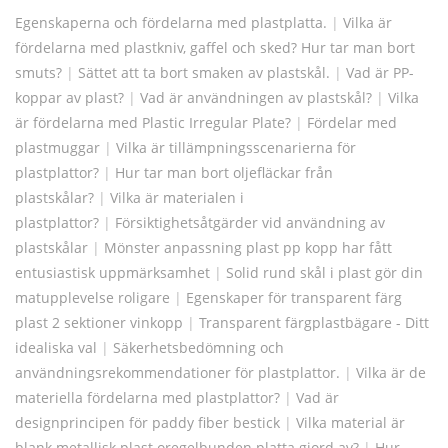
Egenskaperna och fördelarna med plastplatta.
|
Vilka är
fördelarna med plastkniv, gaffel och sked? Hur tar man bort
smuts?
|
Sättet att ta bort smaken av plastskål.
|
Vad är PP-
koppar av plast?
|
Vad är användningen av plastskål?
|
Vilka
är fördelarna med Plastic Irregular Plate?
|
Fördelar med
plastmuggar
|
Vilka är tillämpningsscenarierna för
plastplattor?
|
Hur tar man bort oljefläckar från
plastskålar?
|
Vilka är materialen i
plastplattor?
|
Försiktighetsåtgärder vid användning av
plastskålar
|
Mönster anpassning plast pp kopp har fått
entusiastisk uppmärksamhet
|
Solid rund skål i plast gör din
matupplevelse roligare
|
Egenskaper för transparent färg
plast 2 sektioner vinkopp
|
Transparent färgplastbägare - Ditt
idealiska val
|
Säkerhetsbedömning och
användningsrekommendationer för plastplattor.
|
Vilka är de
materiella fördelarna med plastplattor?
|
Vad är
designprincipen för paddy fiber bestick
|
Vilka material är
blank metallisk plast oregelbunden platta gjord av?
|
Hur