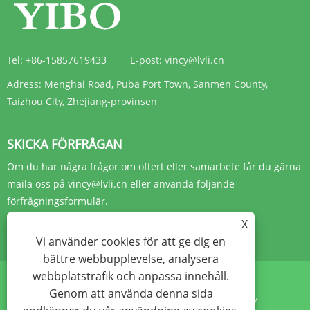
Tel:
+86-15857619433
E-post:
vincy@lvli.cn
Adress:
Menghai Road, Puba Port Town, Sanmen County,
Taizhou City, Zhejiang-provinsen
SKICKA FÖRFRÅGAN
Om du har några frågor om offert eller samarbete får du gärna
maila oss på vincy@lvli.cn eller använda följande
förfrågningsformulär.
X
FÖRFRÅGAN NU
Vi använder cookies för att ge dig en
bättre webbupplevelse, analysera
webbplatstrafik och anpassa innehåll.
Genom att använda denna sida
Links
Sitemap
RSS
XML
Sekretesspolicy