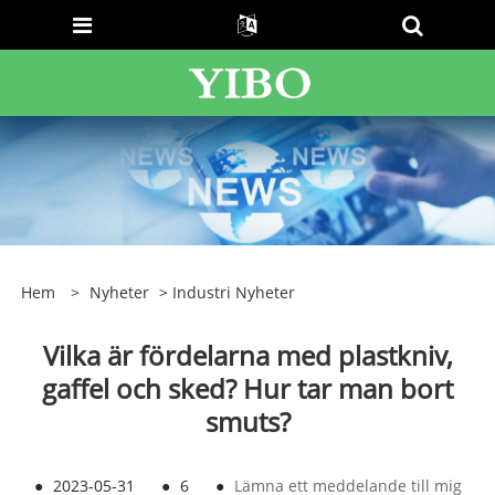
Hem
>
Nyheter
>
Industri Nyheter
Vilka är fördelarna med plastkniv,
gaffel och sked? Hur tar man bort
smuts?
●
2023-05-31
●
6
●
Lämna ett meddelande till mig