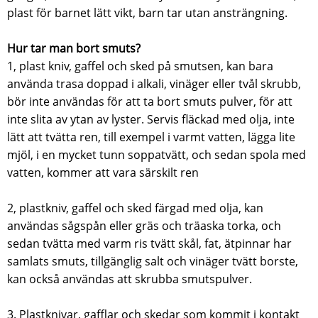
plast för barnet lätt vikt, barn tar utan ansträngning.
Hur tar man bort smuts?
1, plast kniv, gaffel och sked på smutsen, kan bara
använda trasa doppad i alkali, vinäger eller tvål skrubb,
bör inte användas för att ta bort smuts pulver, för att
inte slita av ytan av lyster. Servis fläckad med olja, inte
lätt att tvätta ren, till exempel i varmt vatten, lägga lite
mjöl, i en mycket tunn soppatvätt, och sedan spola med
vatten, kommer att vara särskilt ren
2, plastkniv, gaffel och sked färgad med olja, kan
användas sågspån eller gräs och träaska torka, och
sedan tvätta med varm ris tvätt skål, fat, ätpinnar har
samlats smuts, tillgänglig salt och vinäger tvätt borste,
kan också användas att skrubba smutspulver.
3. Plastknivar, gafflar och skedar som kommit i kontakt