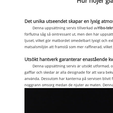
Hur höjer gl
Det unika utseendet skapar en lyxig atmo
Denna uppsättning servis tillverkad av
Yibo-tekn
förflutna såg så ointressant ut, men den här uppsät
ljuset, vilket gör matbordet omedelbart lyxigt och e
matsalsmiljön att framstå som mer raffinerad, vilket
Utsökt hantverk garanterar enastående kva
Denna uppsättning servis är utsökt utformad, och den
gafflar och skedar är alla designade för att vara b
använda. Dessutom har kanterna på servisen blivit fi
noggrann omsorg medan de njuter av maten. Denna ih