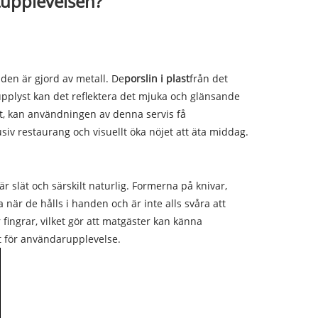
tupplevelsen?
 den är gjord av metall. De
porslin i plast
från det
upplyst kan det reflektera det mjuka och glänsande
ett, kan användningen av denna servis få
siv restaurang och visuellt öka nöjet att äta middag.
 slät och särskilt naturlig. Formerna på knivar,
är de hålls i handen och är inte alls svåra att
fingrar, vilket gör att matgäster kan känna
t för användarupplevelse.