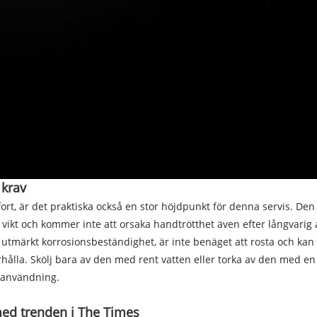
 krav
, är det praktiska också en stor höjdpunkt för denna servis. Den är
i vikt och kommer inte att orsaka handtrötthet även efter långvarig 
 utmärkt korrosionsbeständighet, är inte benäget att rosta och kan
lla. Skölj bara av den med rent vatten eller torka av den med en mju
g användning.
ed trenden i The Times