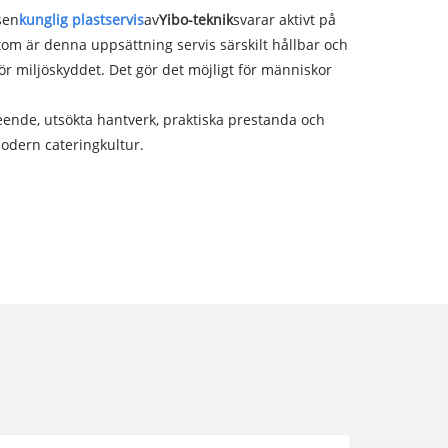
sen
kunglig plastservis
av
Yibo-teknik
svarar aktivt på
tom är denna uppsättning servis särskilt hållbar och
 för miljöskyddet. Det gör det möjligt för människor
eende, utsökta hantverk, praktiska prestanda och
 modern cateringkultur.