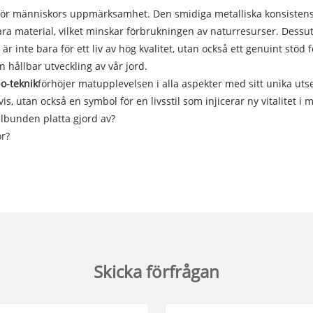
för människors uppmärksamhet. Den smidiga metalliska konsisten
ara material, vilket minskar förbrukningen av naturresurser. Dessu
s är inte bara för ett liv av hög kvalitet, utan också ett genuint stöd
n hållbar utveckling av vår jord.
bo-teknik
förhöjer matupplevelsen i alla aspekter med sitt unika uts
is, utan också en symbol för en livsstil som injicerar ny vitalitet i
elbunden platta gjord av?
ör?
Skicka förfrågan