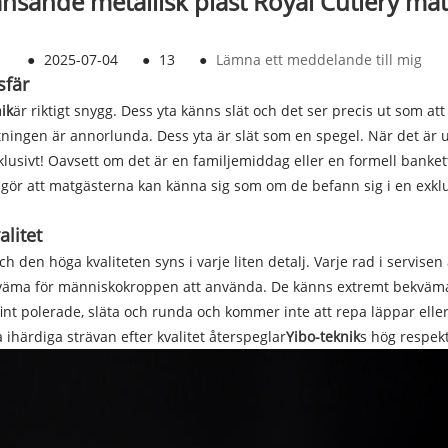
änsande metallisk plast Royal Cutlery ma
●
2025-07-04
●
13
●
Lämna ett meddelande till mig
sfär
ik
är riktigt snygg. Dess yta känns slät och det ser precis ut som att
tningen är annorlunda. Dess yta är slät som en spegel. När det är 
xklusivt! Oavsett om det är en familjemiddag eller en formell bank
 gör att matgästerna kan känna sig som om de befann sig i en exklu
litet
 höga kvaliteten syns i varje liten detalj. Varje rad i servisen är
ekväma för människokroppen att använda. De känns extremt bekväma n
nt polerade, släta och runda och kommer inte att repa läppar eller 
ärdiga strävan efter kvalitet återspeglar
Yibo-teknik
s hög respek