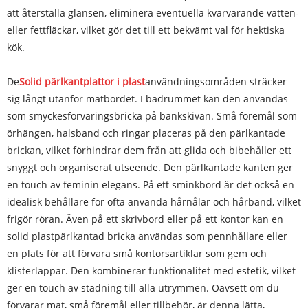
att återställa glansen, eliminera eventuella kvarvarande vatten-
eller fettfläckar, vilket gör det till ett bekvämt val för hektiska
kök.
De
Solid pärlkantplattor i plast
användningsområden sträcker
sig långt utanför matbordet. I badrummet kan den användas
som smyckesförvaringsbricka på bänkskivan. Små föremål som
örhängen, halsband och ringar placeras på den pärlkantade
brickan, vilket förhindrar dem från att glida och bibehåller ett
snyggt och organiserat utseende. Den pärlkantade kanten ger
en touch av feminin elegans. På ett sminkbord är det också en
idealisk behållare för ofta använda hårnålar och hårband, vilket
frigör röran. Även på ett skrivbord eller på ett kontor kan en
solid plastpärlkantad bricka användas som pennhållare eller
en plats för att förvara små kontorsartiklar som gem och
klisterlappar. Den kombinerar funktionalitet med estetik, vilket
ger en touch av städning till alla utrymmen. Oavsett om du
förvarar mat, små föremål eller tillbehör, är denna lätta,