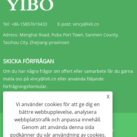
Tel:
+86-15857619433
E-post:
vincy@lvli.cn
Adress:
Menghai Road, Puba Port Town, Sanmen County,
Taizhou City, Zhejiang-provinsen
SKICKA FÖRFRÅGAN
Om du har några frågor om offert eller samarbete får du gärna
maila oss på vincy@lvli.cn eller använda följande
förfrågningsformulär.
X
FÖRFRÅGAN NU
Vi använder cookies för att ge dig en
bättre webbupplevelse, analysera
webbplatstrafik och anpassa innehåll.
Genom att använda denna sida
Links
Sitemap
RSS
XML
Sekretesspolicy
godkänner du vår användning av cookies.